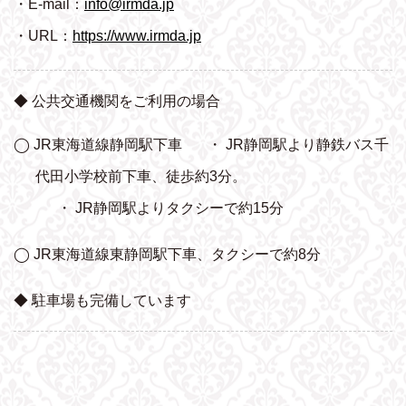
・E-mail：
info@irmda.jp
・URL：
https://www.irmda.jp
◆ 公共交通機関をご利用の場合
◯ JR東海道線静岡駅下車
・ JR静岡駅より静鉄バス千
代田小学校前下車、
徒歩約3分。
・ JR静岡駅よりタクシーで約15分
◯ JR東海道線東静岡駅下車、タクシーで約8分
◆ 駐車場も完備しています