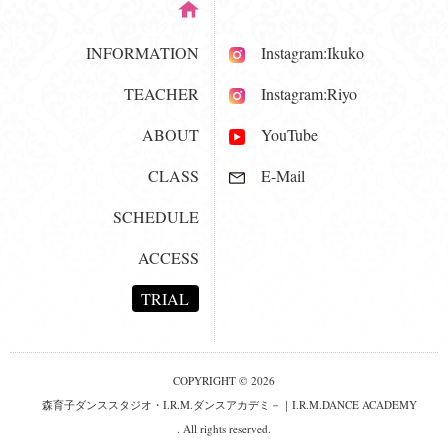
INFORMATION
Instagram:Ikuko
TEACHER
Instagram:Riyo
ABOUT
YouTube
CLASS
E-Mail
SCHEDULE
ACCESS
TRIAL
COPYRIGHT © 2026
森育子ダンススタジオ・I.R.M.ダンスアカデミ－｜I.R.M.DANCE ACADEMY
. All rights reserved.