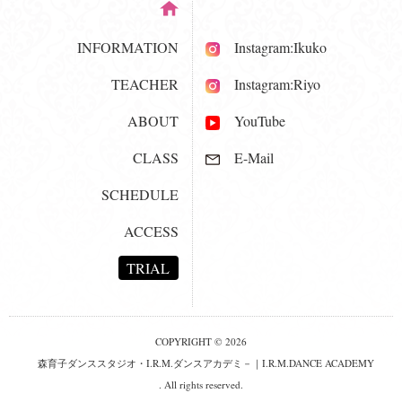
INFORMATION
Instagram:Ikuko
TEACHER
Instagram:Riyo
ABOUT
YouTube
CLASS
E-Mail
SCHEDULE
ACCESS
TRIAL
COPYRIGHT © 2026
森育子ダンススタジオ・I.R.M.ダンスアカデミ－｜I.R.M.DANCE ACADEMY
. All rights reserved.