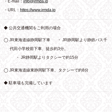
・E-mail：
info@irmda.jp
・URL：
https://www.irmda.jp
◆ 公共交通機関をご利用の場合
◯ JR東海道線静岡駅下車
・ JR静岡駅より静鉄バス千
代田小学校前下車、
徒歩約3分。
・ JR静岡駅よりタクシーで約15分
◯ JR東海道線東静岡駅下車、タクシーで約8分
◆ 駐車場も完備しています