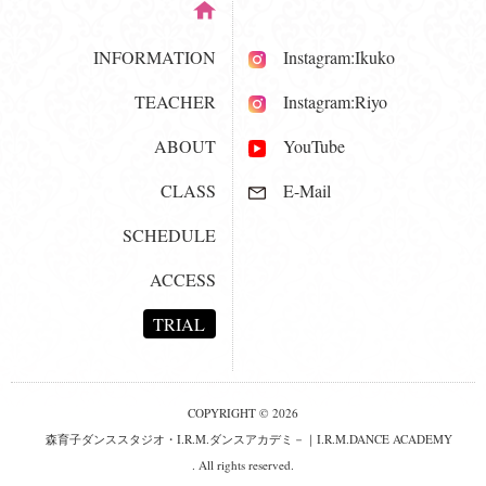
INFORMATION
Instagram:Ikuko
TEACHER
Instagram:Riyo
ABOUT
YouTube
CLASS
E-Mail
SCHEDULE
ACCESS
TRIAL
COPYRIGHT © 2026
森育子ダンススタジオ・I.R.M.ダンスアカデミ－｜I.R.M.DANCE ACADEMY
. All rights reserved.