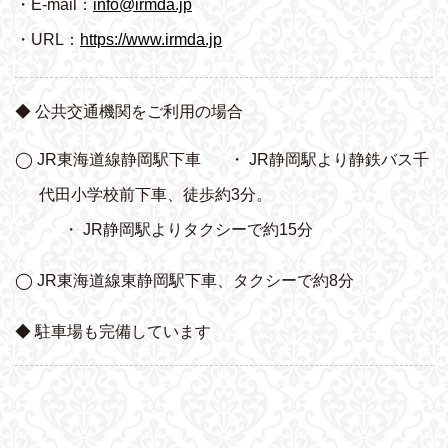
・E-mail：
info@irmda.jp
・URL：
https://www.irmda.jp
◆ 公共交通機関をご利用の場合
◯ JR東海道線静岡駅下車
・ JR静岡駅より静鉄バス千
代田小学校前下車、
徒歩約3分。
・ JR静岡駅よりタクシーで約15分
◯ JR東海道線東静岡駅下車、タクシーで約8分
◆ 駐車場も完備しています