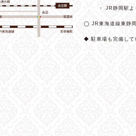
・ JR静岡駅
◯ JR東海道線東静
◆ 駐車場も完備して