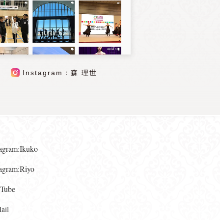
Instagram：森 理世
gram:Ikuko
gram:Riyo
ube
il