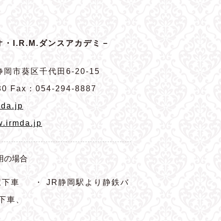
・I.R.M.ダンスアカデミ－
岡市葵区千代田6-20-15
80 Fax：054-294-8887
da.jp
w.irmda.jp
用の場合
駅下車
・ JR静岡駅より静鉄バ
下車、