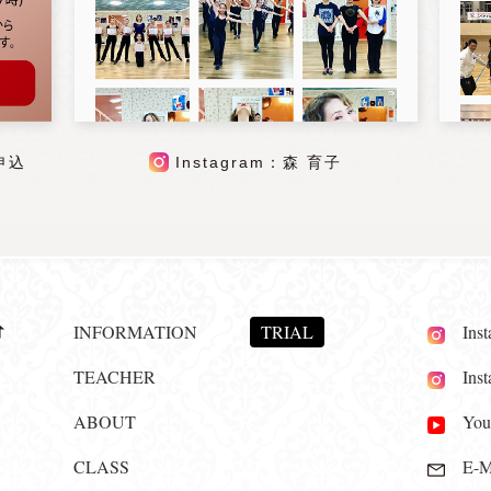
申込
Instagram：森 育子
INFORMATION
TRIAL
Insta
TEACHER
Insta
ABOUT
YouT
CLASS
E-Ma