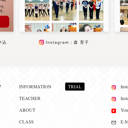
申込
Instagram：森 育子
INFORMATION
TRIAL
Insta
TEACHER
Insta
ABOUT
YouT
CLASS
E-Ma