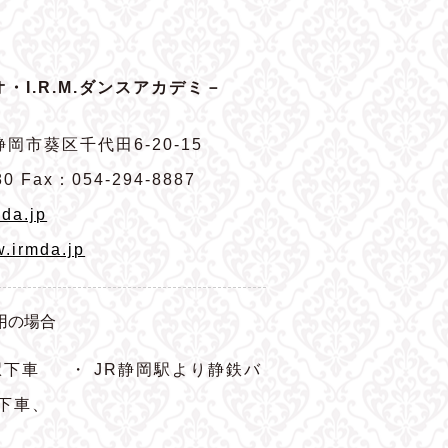
・I.R.M.ダンスアカデミ－
岡市葵区千代田6-20-15
80 Fax：054-294-8887
da.jp
w.irmda.jp
用の場合
駅下車
・ JR静岡駅より静鉄バ
下車、