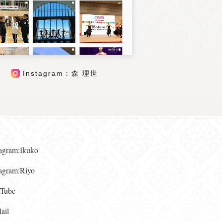
Instagram：森 理世
gram:Ikuko
gram:Riyo
ube
il