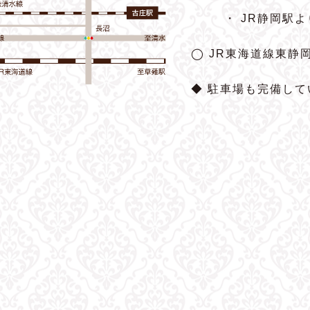
・ JR静岡駅
◯ JR東海道線東静
◆ 駐車場も完備して