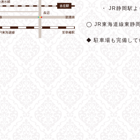
・ JR静岡駅
◯ JR東海道線東静
◆ 駐車場も完備して