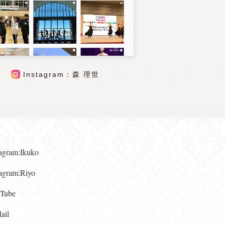
Instagram：森 理世
gram:Ikuko
gram:Riyo
ube
il