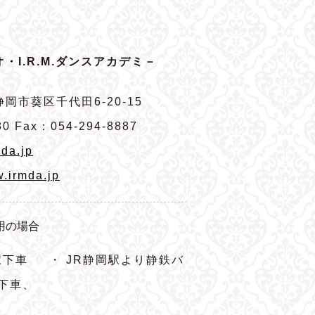
・I.R.M.ダンスアカデミ－
岡市葵区千代田6-20-15
80 Fax：054-294-8887
da.jp
w.irmda.jp
用の場合
駅下車
・ JR静岡駅より静鉄バ
下車、