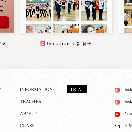
申込
Instagram：森 育子
INFORMATION
TRIAL
Insta
TEACHER
Insta
ABOUT
YouT
CLASS
E-Ma