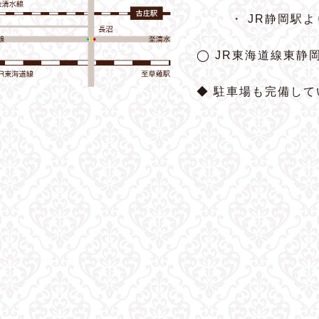
・ JR静岡駅
◯ JR東海道線東静
◆ 駐車場も完備して