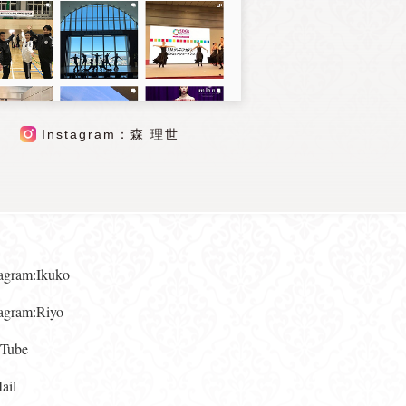
Instagram：森 理世
gram:Ikuko
gram:Riyo
ube
il