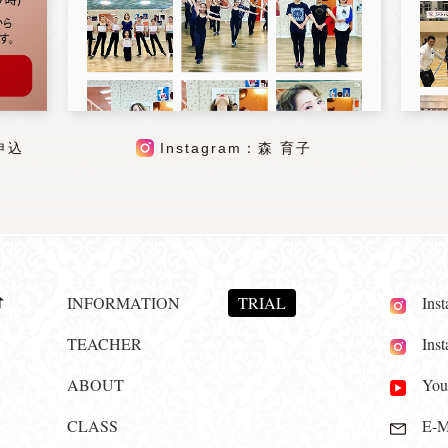
申込
Instagram：森 育子
INFORMATION
TRIAL
Insta
TEACHER
Insta
ABOUT
YouT
CLASS
E-Ma