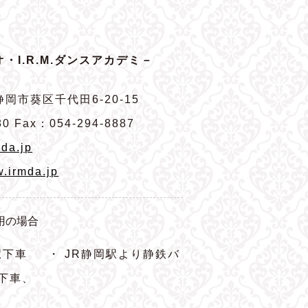
・I.R.M.ダンスアカデミ－
岡市葵区千代田6-20-15
80 Fax：054-294-8887
da.jp
w.irmda.jp
用の場合
駅下車
・ JR静岡駅より静鉄バ
下車、