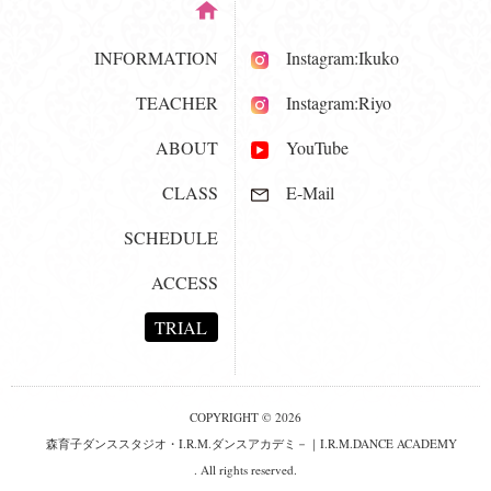
INFORMATION
Instagram:Ikuko
TEACHER
Instagram:Riyo
ABOUT
YouTube
CLASS
E-Mail
SCHEDULE
ACCESS
TRIAL
COPYRIGHT © 2026
森育子ダンススタジオ・I.R.M.ダンスアカデミ－｜I.R.M.DANCE ACADEMY
. All rights reserved.