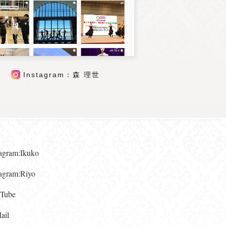
Instagram：森 理世
gram:Ikuko
gram:Riyo
ube
il