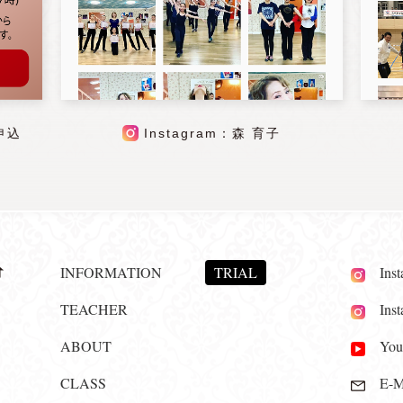
申込
Instagram：森 育子
INFORMATION
TRIAL
Insta
TEACHER
Insta
ABOUT
YouT
CLASS
E-Ma