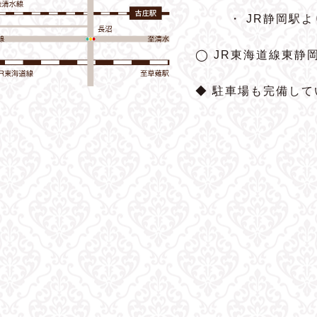
・ JR静岡駅
◯ JR東海道線東静
◆ 駐車場も完備して