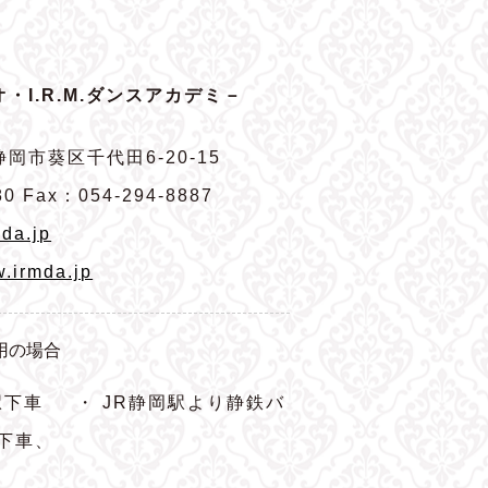
・I.R.M.ダンスアカデミ－
岡市葵区千代田6-20-15
80 Fax：054-294-8887
da.jp
w.irmda.jp
用の場合
駅下車
・ JR静岡駅より静鉄バ
下車、