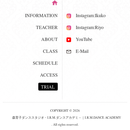
INFORMATION
Instagram:Ikuko
TEACHER
Instagram:Riyo
ABOUT
YouTube
CLASS
E-Mail
SCHEDULE
ACCESS
TRIAL
COPYRIGHT © 2026
森育子ダンススタジオ・I.R.M.ダンスアカデミ－｜I.R.M.DANCE ACADEMY
. All rights reserved.