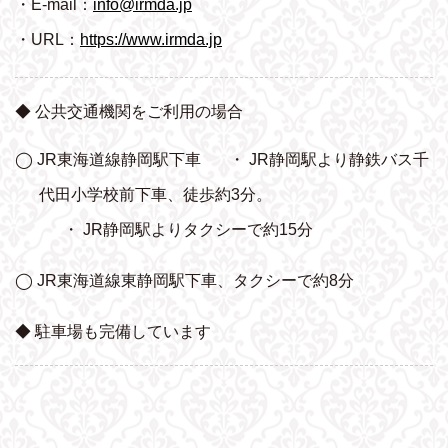
・E-mail：
info@irmda.jp
・URL：
https://www.irmda.jp
◆ 公共交通機関をご利用の場合
◯ JR東海道線静岡駅下車
・ JR静岡駅より静鉄バス千
代田小学校前下車、
徒歩約3分。
・ JR静岡駅よりタクシーで約15分
◯ JR東海道線東静岡駅下車、タクシーで約8分
◆ 駐車場も完備しています