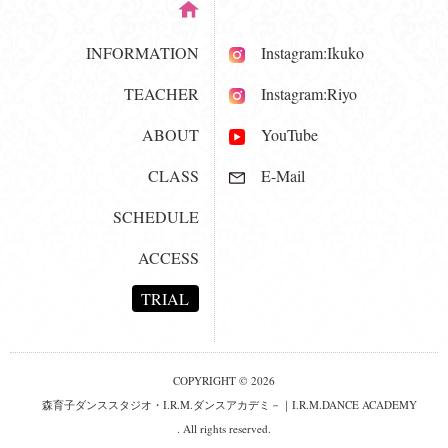
INFORMATION
Instagram:Ikuko
TEACHER
Instagram:Riyo
ABOUT
YouTube
CLASS
E-Mail
SCHEDULE
ACCESS
TRIAL
COPYRIGHT © 2026
森育子ダンススタジオ・I.R.M.ダンスアカデミ－｜I.R.M.DANCE ACADEMY
. All rights reserved.