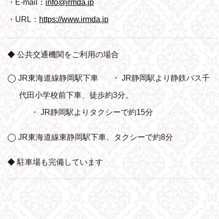
・E-mail：
info@irmda.jp
・URL：
https://www.irmda.jp
◆ 公共交通機関をご利用の場合
◯ JR東海道線静岡駅下車
・ JR静岡駅より静鉄バス千
代田小学校前下車、
徒歩約3分。
・ JR静岡駅よりタクシーで約15分
◯ JR東海道線東静岡駅下車、タクシーで約8分
◆ 駐車場も完備しています