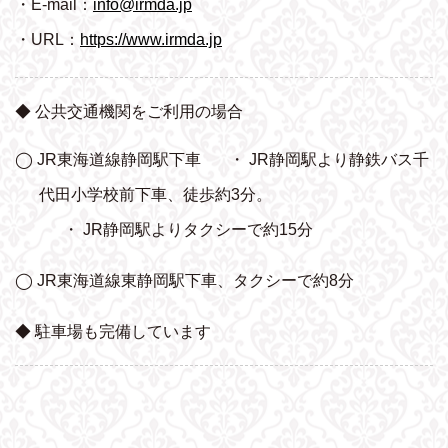
・E-mail：
info@irmda.jp
・URL：
https://www.irmda.jp
◆ 公共交通機関をご利用の場合
◯ JR東海道線静岡駅下車
・ JR静岡駅より静鉄バス千
代田小学校前下車、
徒歩約3分。
・ JR静岡駅よりタクシーで約15分
◯ JR東海道線東静岡駅下車、タクシーで約8分
◆ 駐車場も完備しています