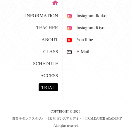
INFORMATION
Instagram:Ikuko
TEACHER
Instagram:Riyo
ABOUT
YouTube
CLASS
E-Mail
SCHEDULE
ACCESS
TRIAL
COPYRIGHT © 2026
森育子ダンススタジオ・I.R.M.ダンスアカデミ－｜I.R.M.DANCE ACADEMY
. All rights reserved.