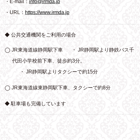
・E-mail：
info@irmda.jp
・URL：
https://www.irmda.jp
◆ 公共交通機関をご利用の場合
◯ JR東海道線静岡駅下車
・ JR静岡駅より静鉄バス千
代田小学校前下車、
徒歩約3分。
・ JR静岡駅よりタクシーで約15分
◯ JR東海道線東静岡駅下車、タクシーで約8分
◆ 駐車場も完備しています