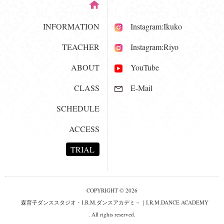
INFORMATION
Instagram:Ikuko
TEACHER
Instagram:Riyo
ABOUT
YouTube
CLASS
E-Mail
SCHEDULE
ACCESS
TRIAL
COPYRIGHT © 2026
森育子ダンススタジオ・I.R.M.ダンスアカデミ－｜I.R.M.DANCE ACADEMY
. All rights reserved.