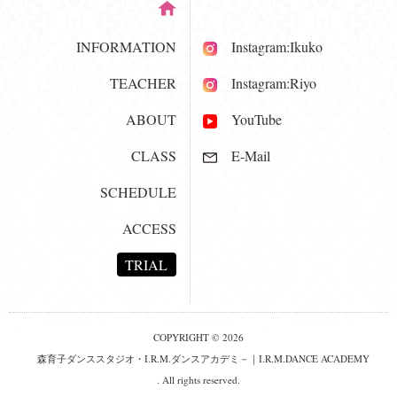
INFORMATION
Instagram:Ikuko
TEACHER
Instagram:Riyo
ABOUT
YouTube
CLASS
E-Mail
SCHEDULE
ACCESS
TRIAL
COPYRIGHT © 2026
森育子ダンススタジオ・I.R.M.ダンスアカデミ－｜I.R.M.DANCE ACADEMY
. All rights reserved.