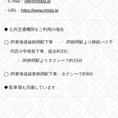
・E-mail：
info@irmda.jp
・URL：
https://www.irmda.jp
◆ 公共交通機関をご利用の場合
◯ JR東海道線静岡駅下車
・ JR静岡駅より静鉄バス千
代田小学校前下車、
徒歩約3分。
・ JR静岡駅よりタクシーで約15分
◯ JR東海道線東静岡駅下車、タクシーで約8分
◆ 駐車場も完備しています