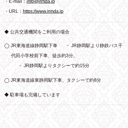
・E-mail：
info@irmda.jp
・URL：
https://www.irmda.jp
◆ 公共交通機関をご利用の場合
◯ JR東海道線静岡駅下車
・ JR静岡駅より静鉄バス千
代田小学校前下車、
徒歩約3分。
・ JR静岡駅よりタクシーで約15分
◯ JR東海道線東静岡駅下車、タクシーで約8分
◆ 駐車場も完備しています