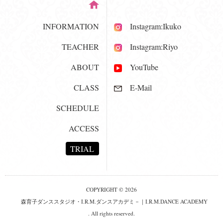
INFORMATION
Instagram:Ikuko
TEACHER
Instagram:Riyo
ABOUT
YouTube
CLASS
E-Mail
SCHEDULE
ACCESS
TRIAL
COPYRIGHT © 2026
森育子ダンススタジオ・I.R.M.ダンスアカデミ－｜I.R.M.DANCE ACADEMY
. All rights reserved.