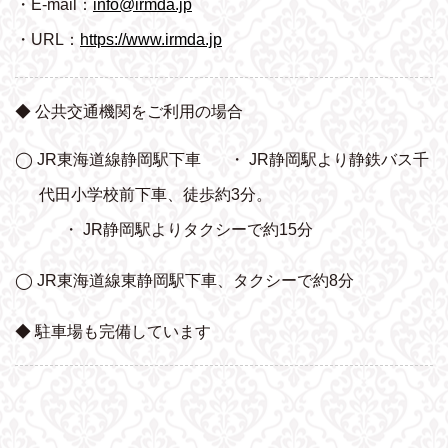
・E-mail：
info@irmda.jp
・URL：
https://www.irmda.jp
◆ 公共交通機関をご利用の場合
◯ JR東海道線静岡駅下車
・ JR静岡駅より静鉄バス千
代田小学校前下車、
徒歩約3分。
・ JR静岡駅よりタクシーで約15分
◯ JR東海道線東静岡駅下車、タクシーで約8分
◆ 駐車場も完備しています