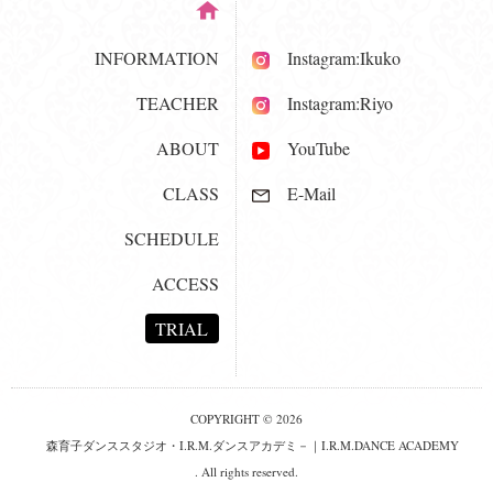
INFORMATION
Instagram:Ikuko
TEACHER
Instagram:Riyo
ABOUT
YouTube
CLASS
E-Mail
SCHEDULE
ACCESS
TRIAL
COPYRIGHT © 2026
森育子ダンススタジオ・I.R.M.ダンスアカデミ－｜I.R.M.DANCE ACADEMY
. All rights reserved.