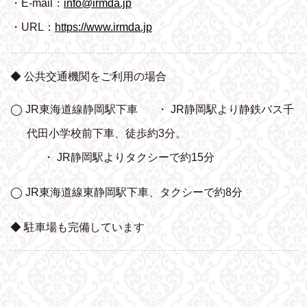
・E-mail：
info@irmda.jp
・URL：
https://www.irmda.jp
◆ 公共交通機関をご利用の場合
◯ JR東海道線静岡駅下車
・ JR静岡駅より静鉄バス千
代田小学校前下車、
徒歩約3分。
・ JR静岡駅よりタクシーで約15分
◯ JR東海道線東静岡駅下車、タクシーで約8分
◆ 駐車場も完備しています