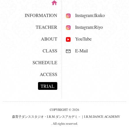
INFORMATION
Instagram:Ikuko
TEACHER
Instagram:Riyo
ABOUT
YouTube
CLASS
E-Mail
SCHEDULE
ACCESS
TRIAL
COPYRIGHT © 2026
森育子ダンススタジオ・I.R.M.ダンスアカデミ－｜I.R.M.DANCE ACADEMY
. All rights reserved.