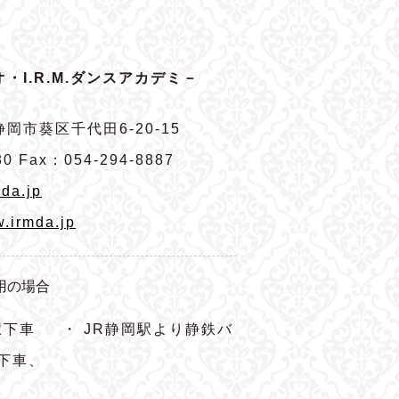
・I.R.M.ダンスアカデミ－
岡市葵区千代田6-20-15
80 Fax：054-294-8887
da.jp
w.irmda.jp
用の場合
駅下車
・ JR静岡駅より静鉄バ
下車、