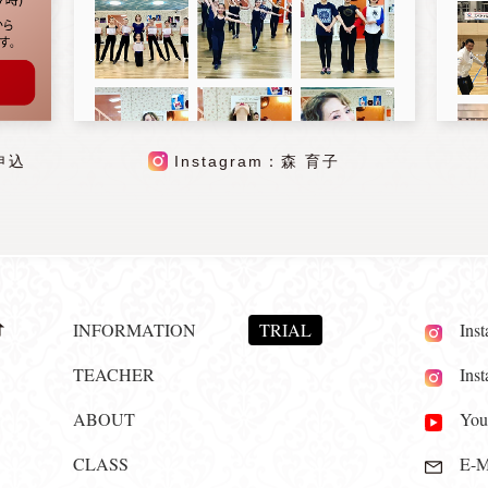
申込
Instagram：森 育子
INFORMATION
TRIAL
Insta
TEACHER
Insta
ABOUT
YouT
CLASS
E-Ma