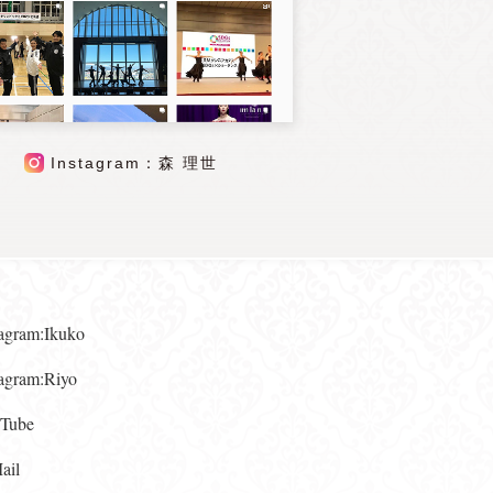
Instagram：森 理世
gram:Ikuko
gram:Riyo
ube
il