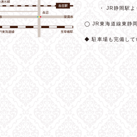
・ JR静岡駅
◯ JR東海道線東静
◆ 駐車場も完備して