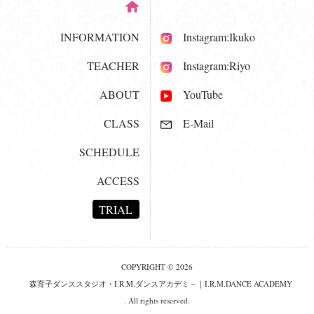
INFORMATION
Instagram:Ikuko
TEACHER
Instagram:Riyo
ABOUT
YouTube
CLASS
E-Mail
SCHEDULE
ACCESS
TRIAL
COPYRIGHT © 2026
森育子ダンススタジオ・I.R.M.ダンスアカデミ－｜I.R.M.DANCE ACADEMY
. All rights reserved.