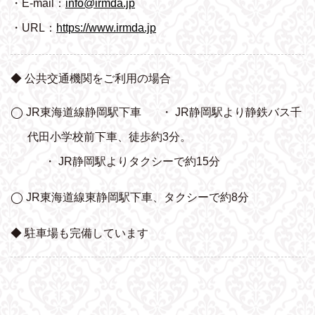
・E-mail：
info@irmda.jp
・URL：
https://www.irmda.jp
◆ 公共交通機関をご利用の場合
◯ JR東海道線静岡駅下車
・ JR静岡駅より静鉄バス千
代田小学校前下車、
徒歩約3分。
・ JR静岡駅よりタクシーで約15分
◯ JR東海道線東静岡駅下車、タクシーで約8分
◆ 駐車場も完備しています