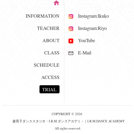
INFORMATION
Instagram:Ikuko
TEACHER
Instagram:Riyo
ABOUT
YouTube
CLASS
E-Mail
SCHEDULE
ACCESS
TRIAL
COPYRIGHT © 2026
森育子ダンススタジオ・I.R.M.ダンスアカデミ－｜I.R.M.DANCE ACADEMY
. All rights reserved.