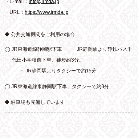
・E-mail：
info@irmda.jp
・URL：
https://www.irmda.jp
◆ 公共交通機関をご利用の場合
◯ JR東海道線静岡駅下車
・ JR静岡駅より静鉄バス千
代田小学校前下車、
徒歩約3分。
・ JR静岡駅よりタクシーで約15分
◯ JR東海道線東静岡駅下車、タクシーで約8分
◆ 駐車場も完備しています