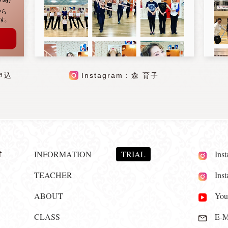
申込
Instagram：森 育子
INFORMATION
TRIAL
Insta
TEACHER
Insta
ABOUT
YouT
CLASS
E-Ma