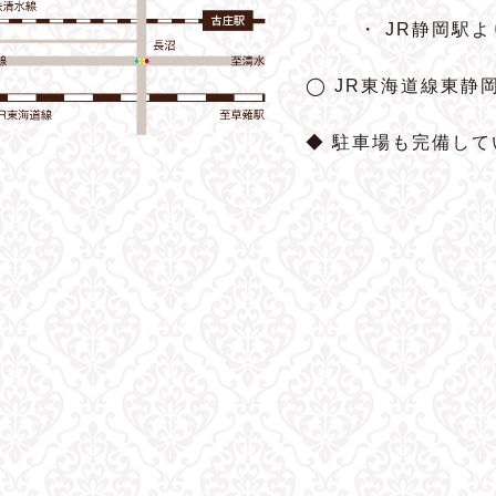
・ JR静岡駅
◯ JR東海道線東静
◆ 駐車場も完備して