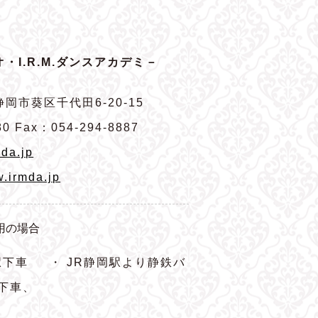
・I.R.M.ダンスアカデミ－
岡市葵区千代田6-20-15
80 Fax：054-294-8887
da.jp
w.irmda.jp
用の場合
駅下車
・ JR静岡駅より静鉄バ
下車、