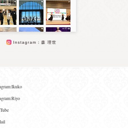
Instagram：森 理世
gram:Ikuko
gram:Riyo
ube
il