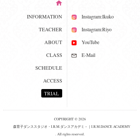
INFORMATION
Instagram:Ikuko
TEACHER
Instagram:Riyo
ABOUT
YouTube
CLASS
E-Mail
SCHEDULE
ACCESS
TRIAL
COPYRIGHT © 2026
森育子ダンススタジオ・I.R.M.ダンスアカデミ－｜I.R.M.DANCE ACADEMY
. All rights reserved.