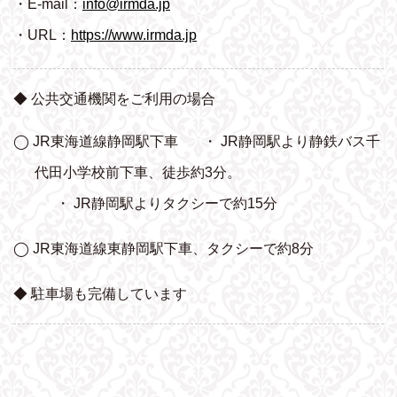
・E-mail：
info@irmda.jp
・URL：
https://www.irmda.jp
◆ 公共交通機関をご利用の場合
◯ JR東海道線静岡駅下車
・ JR静岡駅より静鉄バス千
代田小学校前下車、
徒歩約3分。
・ JR静岡駅よりタクシーで約15分
◯ JR東海道線東静岡駅下車、タクシーで約8分
◆ 駐車場も完備しています