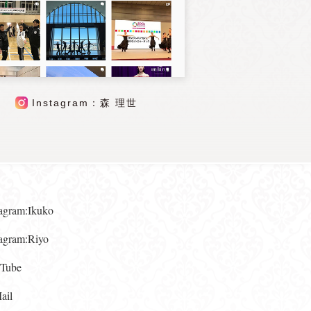
Instagram：森 理世
gram:Ikuko
gram:Riyo
ube
il