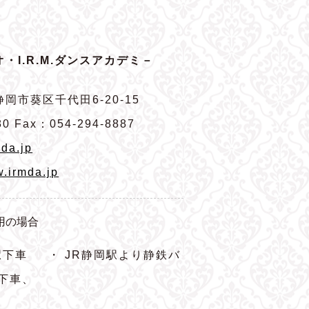
・I.R.M.ダンスアカデミ－
岡市葵区千代田6-20-15
80 Fax：054-294-8887
da.jp
w.irmda.jp
用の場合
駅下車
・ JR静岡駅より静鉄バ
下車、