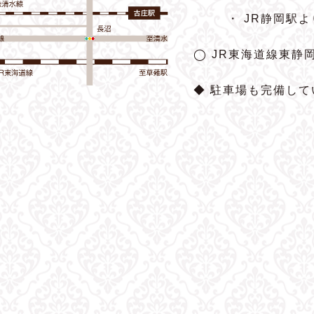
・ JR静岡駅
◯ JR東海道線東静
◆ 駐車場も完備して