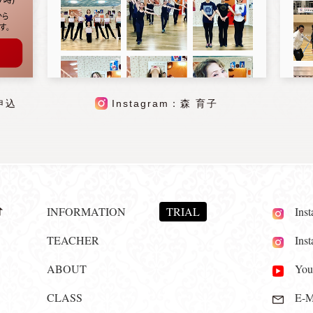
申込
Instagram：森 育子
INFORMATION
TRIAL
Insta
TEACHER
Insta
ABOUT
YouT
CLASS
E-Ma