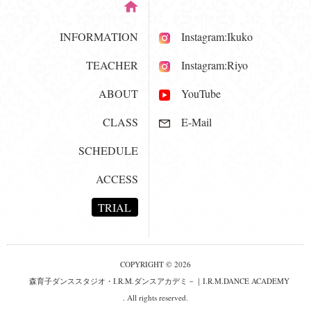
INFORMATION
Instagram:Ikuko
TEACHER
Instagram:Riyo
ABOUT
YouTube
CLASS
E-Mail
SCHEDULE
ACCESS
TRIAL
COPYRIGHT © 2026
森育子ダンススタジオ・I.R.M.ダンスアカデミ－｜I.R.M.DANCE ACADEMY
. All rights reserved.