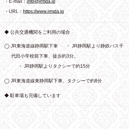
・E-mail：
info@irmda.jp
・URL：
https://www.irmda.jp
◆ 公共交通機関をご利用の場合
◯ JR東海道線静岡駅下車
・ JR静岡駅より静鉄バス千
代田小学校前下車、
徒歩約3分。
・ JR静岡駅よりタクシーで約15分
◯ JR東海道線東静岡駅下車、タクシーで約8分
◆ 駐車場も完備しています