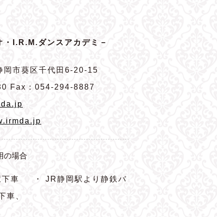
・I.R.M.ダンスアカデミ－
岡市葵区千代田6-20-15
80 Fax：054-294-8887
da.jp
w.irmda.jp
用の場合
駅下車
・ JR静岡駅より静鉄バ
下車、