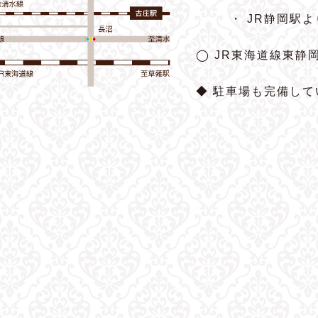
・ JR静岡駅
◯ JR東海道線東静
◆ 駐車場も完備して