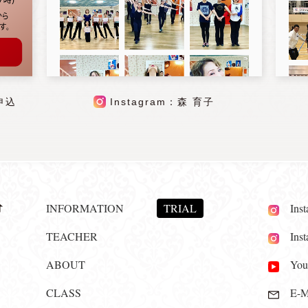
申込
Instagram：森 育子
INFORMATION
TRIAL
Insta
TEACHER
Insta
ABOUT
YouT
CLASS
E-Ma