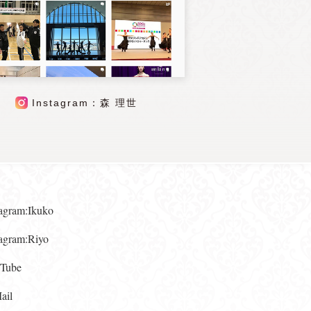
Instagram：森 理世
gram:Ikuko
gram:Riyo
ube
il