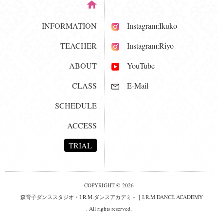
INFORMATION
Instagram:Ikuko
TEACHER
Instagram:Riyo
ABOUT
YouTube
CLASS
E-Mail
SCHEDULE
ACCESS
TRIAL
COPYRIGHT © 2026
森育子ダンススタジオ・I.R.M.ダンスアカデミ－｜I.R.M.DANCE ACADEMY
. All rights reserved.