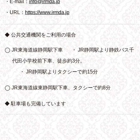
・E-mail：
info@irmda.jp
・URL：
https://www.irmda.jp
◆ 公共交通機関をご利用の場合
◯ JR東海道線静岡駅下車
・ JR静岡駅より静鉄バス千
代田小学校前下車、
徒歩約3分。
・ JR静岡駅よりタクシーで約15分
◯ JR東海道線東静岡駅下車、タクシーで約8分
◆ 駐車場も完備しています