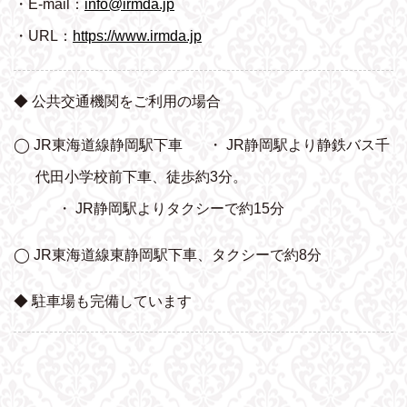
・E-mail：
info@irmda.jp
・URL：
https://www.irmda.jp
◆ 公共交通機関をご利用の場合
◯ JR東海道線静岡駅下車
・ JR静岡駅より静鉄バス千
代田小学校前下車、
徒歩約3分。
・ JR静岡駅よりタクシーで約15分
◯ JR東海道線東静岡駅下車、タクシーで約8分
◆ 駐車場も完備しています