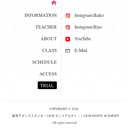
INFORMATION
Instagram:Ikuko
TEACHER
Instagram:Riyo
ABOUT
YouTube
CLASS
E-Mail
SCHEDULE
ACCESS
TRIAL
COPYRIGHT © 2026
森育子ダンススタジオ・I.R.M.ダンスアカデミ－｜I.R.M.DANCE ACADEMY
. All rights reserved.