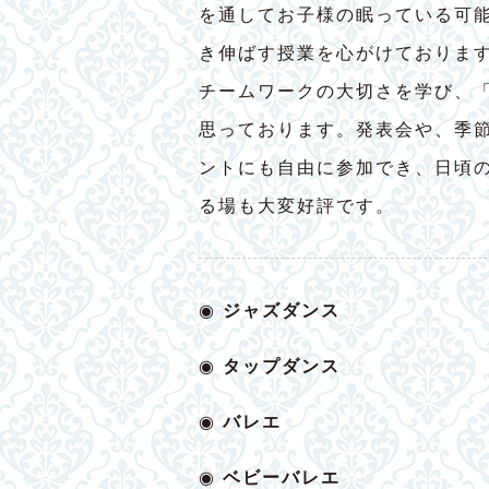
を通してお子様の眠っている可
き伸ばす授業を心がけておりま
チームワークの大切さを学び、
思っております。発表会や、季
ントにも自由に参加でき、日頃
る場も大変好評です。
◉
ジャズダンス
◉
タップダンス
◉
バレエ
◉
ベビー
バレエ