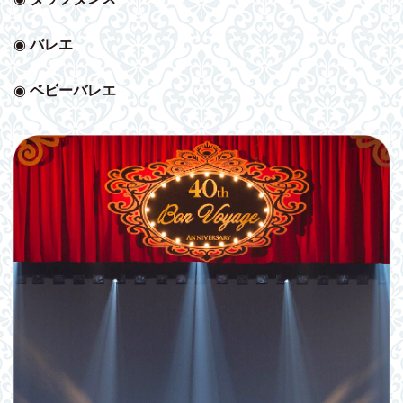
◉
バレエ
◉
ベビー
バレエ