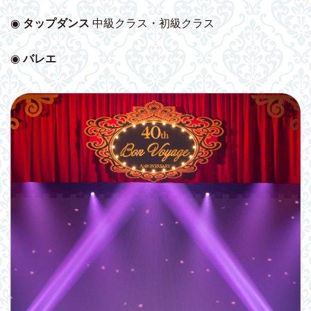
◉
タップダンス
中級クラス・初級クラス
◉
バレエ