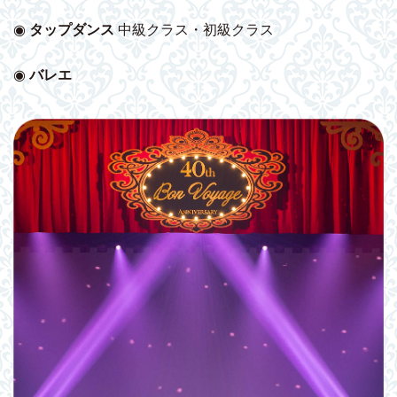
◉
タップダンス
中級クラス・初級クラス
◉
バレエ