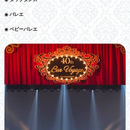
◉
バレエ
◉
ベビー
バレエ