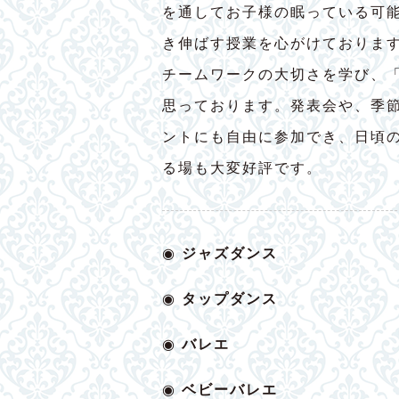
を通してお子様の眠っている可
き伸ばす授業を心がけておりま
チームワークの大切さを学び、
思っております。発表会や、季
ントにも自由に参加でき、日頃
る場も大変好評です。
◉
ジャズダンス
◉
タップダンス
◉
バレエ
◉
ベビー
バレエ