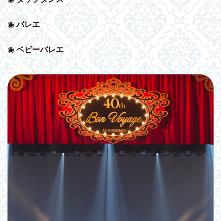
◉
バレエ
◉
ベビー
バレエ