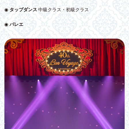
◉
タップダンス
中級クラス・初級クラス
◉
バレエ