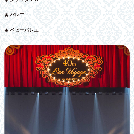
◉
バレエ
◉
ベビー
バレエ