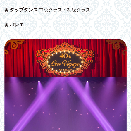
◉
タップダンス
中級クラス・初級クラス
◉
バレエ