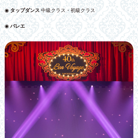
◉
タップダンス
中級クラス・初級クラス
◉
バレエ