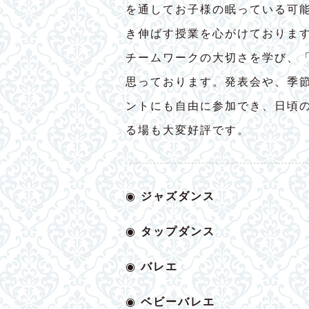
を通してお子様の眠っている可
き伸ばす授業を心がけておりま
チームワークの大切さを学び、
思っております。発表会や、季
ントにも自由に参加でき、日頃
る場も大変好評です。
◉
ジャズダンス
◉
タップダンス
◉
バレエ
◉
ベビー
バレエ