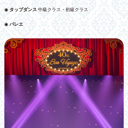
◉
タップダンス
中級クラス・初級クラス
◉
バレエ