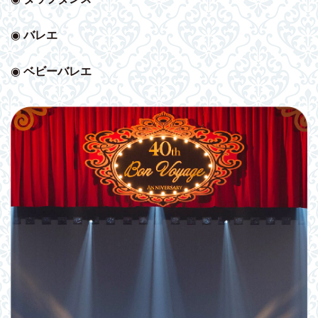
◉
バレエ
◉
ベビー
バレエ