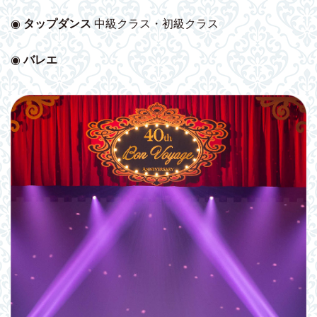
◉
タップダンス
中級クラス・初級クラス
◉
バレエ