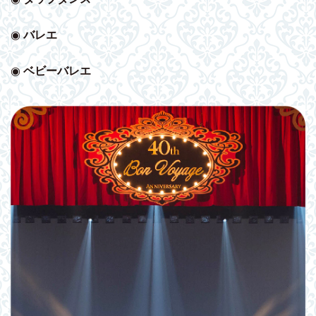
◉
バレエ
◉
ベビー
バレエ