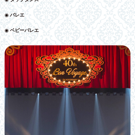
◉
バレエ
◉
ベビー
バレエ