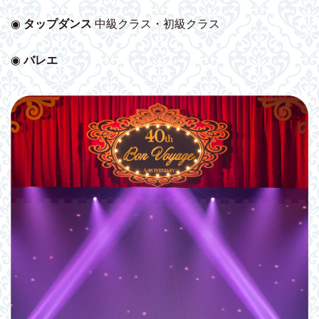
◉
タップダンス
中級クラス・初級クラス
◉
バレエ