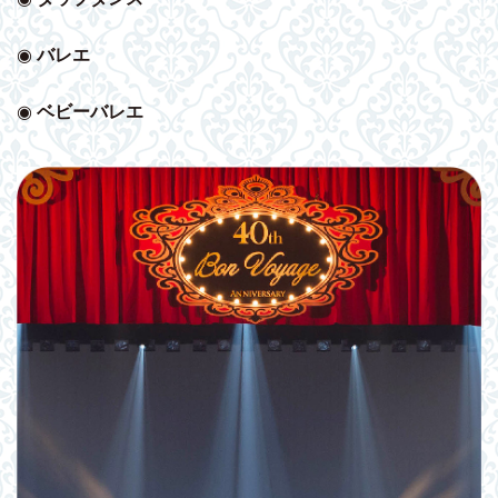
◉
バレエ
◉
ベビー
バレエ