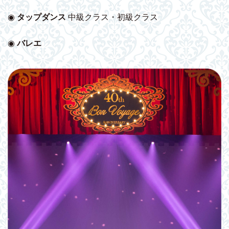
◉
タップダンス
中級クラス・初級クラス
◉
バレエ