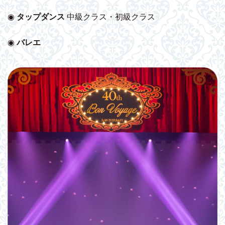
◉
タップダンス
中級クラス・初級クラス
◉
バレエ