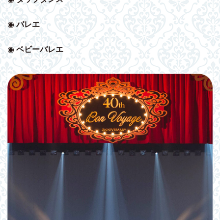
◉
バレエ
◉
ベビー
バレエ