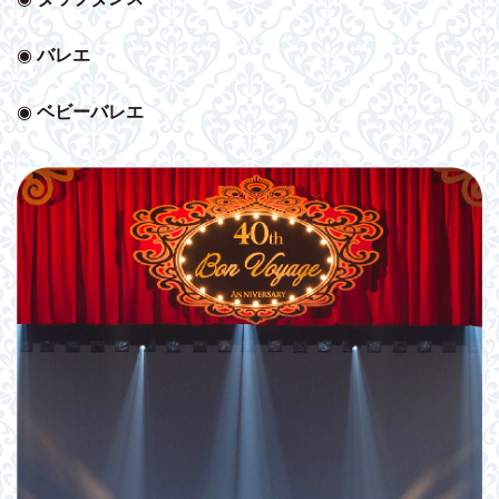
◉
バレエ
◉
ベビー
バレエ