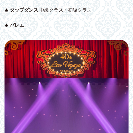
◉
タップダンス
中級クラス・初級クラス
◉
バレエ