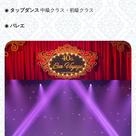
◉
タップダンス
中級クラス・初級クラス
◉
バレエ