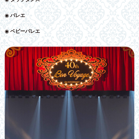
◉
バレエ
◉
ベビー
バレエ