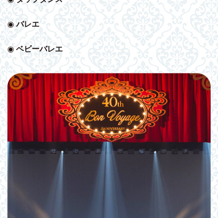
◉
バレエ
◉
ベビー
バレエ