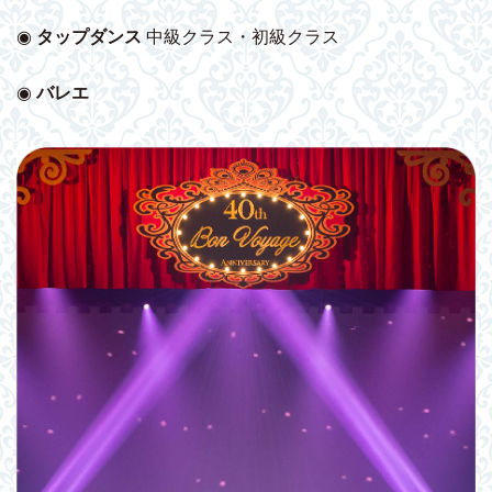
◉
タップダンス
中級クラス・初級クラス
◉
バレエ