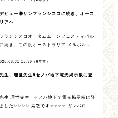
020.09.15 17:53（6年前）
きました。 パールというと価格 […]
デビュー🌍サンフランシスコに続き、オース
リアへ
フランシスコオータムムーンフェスティバル
に続き、この度オーストラリア メルボルン
ータムフェスティバルに森育子先生の作品
チャル出演が決定しました‼️ このコロナ禍の
020.08.31 15:39（6年前）
、2020年IRMダンスアカデミーは […]
先生、理世先生❣️セノバ地下電光掲示板に登
先生 理世先生‼️ セノバ地下で電光掲示板に登
ました✨✨✨✨ 素敵です✨✨✨✨ ガンバロウ
オカ! ぜびみてください☺️