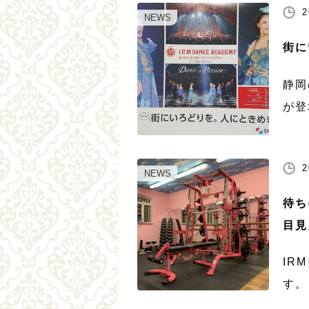
2
NEWS
街に
静岡
が登
静鉄
ます
2
を。
NEWS
待ち
目見
IR
す。
た。