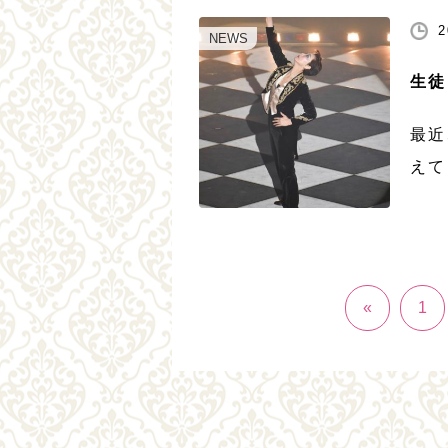
る方
2
ら感
NEWS
[…]
生徒
最近
えて
カデ
徒様
菌を
[…]
«
1