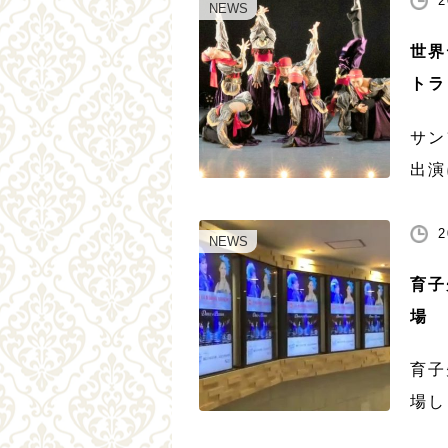
2
ただ
NEWS
世界
トラ
サン
出演
のオ
バー
2
NEWS
なか
育子
場
育子
場し
シズ