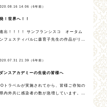
と楽しいレッスンになること請け合いです‼️
020.08.16 14:06（6年前）
ご期待です!!
発！世界へ！！
進出！！！！ サンフランシスコ オータム
ンフェスティバルに森育子先生の作品がリモ
出演決定！！！ 作品は森育子先生が振付・
・衣装・演出・撮影全てを手掛けたもので
020.07.31 21:39（6年前）
 今回選ばれた作品は、『月光 […]
Mダンスアカデミーの生徒の皆様へ
TOトラベルが実施されてから、皆様ご存知の
県内外共に感染者の数が急増しています。
から夏休みを迎え、旅行及び帰省を考えてい