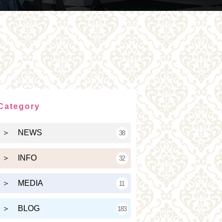
Category
＞ NEWS
38
＞ INFO
32
＞ MEDIA
11
＞ BLOG
183