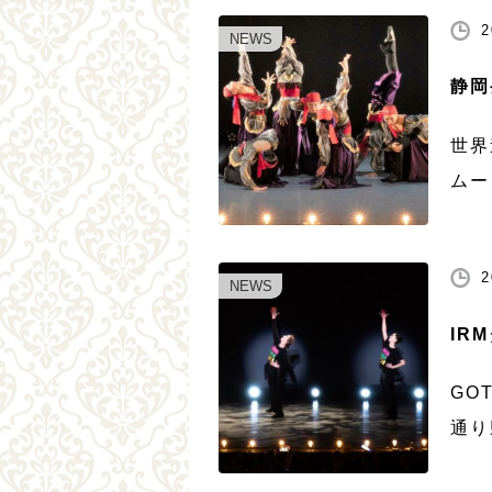
きっ
2
NEWS
乞う
静岡
世界
ムー
ート
構成
2
す。
NEWS
IR
GO
通り
これ