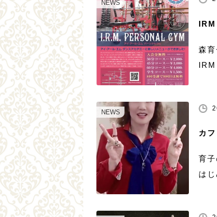
れま
NEWS
IR
森育
IR
でき
を中
2
DAN
NEWS
カフ
育子
はじ
て、
口真