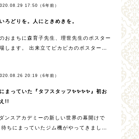
020.08.29 17:50（6年前）
いろどりを。人にときめきを。
のおまちに森育子先生、理世先生のポスター
場します。 出来立てピカピカのポスターは
さんのバスやセノバ 地下電光掲示版に載り
‼️ 今こそ 街にいろどりを。 人にときめき
020.08.26 20:19（6年前）
 ガンバロウ シズオ […]
にまっていた『タフスタッフ✨✨✨✨』初お
え!!
Mダンスアカデミーの新しい世界の幕開けで
 待ちにまっていたジム機がやってきまし
 『タフスタッフ』色は特注のピンクです。