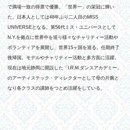
で満場一致の得票で優勝。「世界一」の栄冠に輝い
た。日本人としては48年ぶり二人目のMISS
UNIVERSEとなる。第56代ミス・ユニバースとして
N.Y.を拠点に世界中を巡り様々なチャリティー活動や
ボランティアを展開し、世界15ヶ国を巡る。任期終了
後帰国。モデルやチャリティー活動と多方面に活躍。
現在は地元静岡に開設した「I.R.M.ダンスアカデミー」
のアーティステック・ディレクターとして母の片腕と
なり各クラスの講師をつとめ活躍をしている。