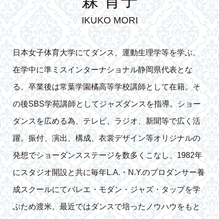
森 育子
IKUKO MORI
日本女子体育大学にてダンス、運動生理学等を学ぶ。
在学中に準ミスインターナショナル静岡県代表とな
る。卒業後は常葉学園橘高等学校講師として在籍。そ
の後SBS学苑講師としてジャズダンスを指導。ショー
ダンスを広める為、テレビ、ラジオ、新聞等で広く活
躍。振付、演出、構成、衣裳デザイン等オリジナルの
発想でショーダンスステージを数多くこなし、1982年
にスタジオ開設と共に毎年L.A.・N.Y.のプロダンサー養
成スクールにてバレエ・モダン・ジャズ・タップを学
ぶため渡米。最近ではダンスで培ったノウハウをもと