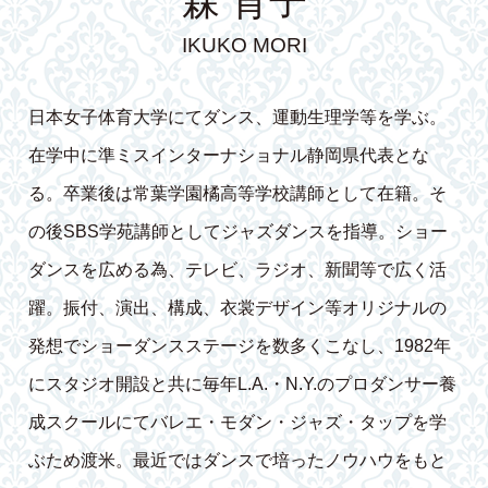
森 育子
IKUKO MORI
日本女子体育大学にてダンス、運動生理学等を学ぶ。
在学中に準ミスインターナショナル静岡県代表とな
る。卒業後は常葉学園橘高等学校講師として在籍。そ
の後SBS学苑講師としてジャズダンスを指導。ショー
ダンスを広める為、テレビ、ラジオ、新聞等で広く活
躍。振付、演出、構成、衣裳デザイン等オリジナルの
発想でショーダンスステージを数多くこなし、1982年
にスタジオ開設と共に毎年L.A.・N.Y.のプロダンサー養
成スクールにてバレエ・モダン・ジャズ・タップを学
ぶため渡米。最近ではダンスで培ったノウハウをもと