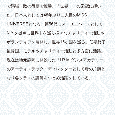
で満場一致の得票で優勝。「世界一」の栄冠に輝い
た。日本人としては48年ぶり二人目のMISS
UNIVERSEとなる。第56代ミス・ユニバースとして
N.Y.を拠点に世界中を巡り様々なチャリティー活動や
ボランティアを展開し、世界15ヶ国を巡る。任期終了
後帰国。モデルやチャリティー活動と多方面に活躍。
現在は地元静岡に開設した「I.R.M.ダンスアカデミー」
のアーティステック・ディレクターとして母の片腕と
なり各クラスの講師をつとめ活躍をしている。