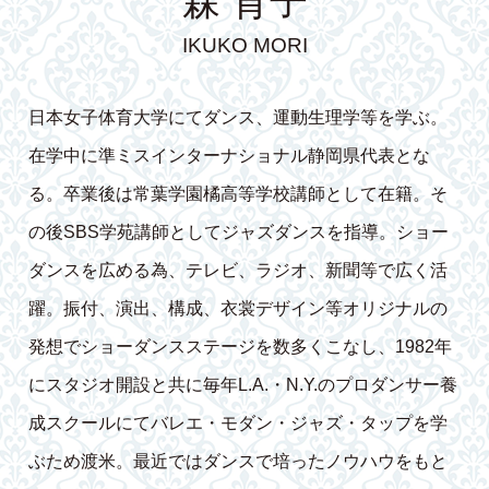
森 育子
IKUKO MORI
日本女子体育大学にてダンス、運動生理学等を学ぶ。
在学中に準ミスインターナショナル静岡県代表とな
る。卒業後は常葉学園橘高等学校講師として在籍。そ
の後SBS学苑講師としてジャズダンスを指導。ショー
ダンスを広める為、テレビ、ラジオ、新聞等で広く活
躍。振付、演出、構成、衣裳デザイン等オリジナルの
発想でショーダンスステージを数多くこなし、1982年
にスタジオ開設と共に毎年L.A.・N.Y.のプロダンサー養
成スクールにてバレエ・モダン・ジャズ・タップを学
ぶため渡米。最近ではダンスで培ったノウハウをもと