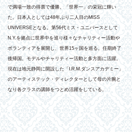
で満場一致の得票で優勝。「世界一」の栄冠に輝い
た。日本人としては48年ぶり二人目のMISS
UNIVERSEとなる。第56代ミス・ユニバースとして
N.Y.を拠点に世界中を巡り様々なチャリティー活動や
ボランティアを展開し、世界15ヶ国を巡る。任期終了
後帰国。モデルやチャリティー活動と多方面に活躍。
現在は地元静岡に開設した「I.R.M.ダンスアカデミー」
のアーティステック・ディレクターとして母の片腕と
なり各クラスの講師をつとめ活躍をしている。