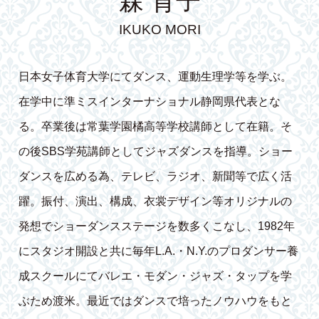
森 育子
IKUKO MORI
日本女子体育大学にてダンス、運動生理学等を学ぶ。
在学中に準ミスインターナショナル静岡県代表とな
る。卒業後は常葉学園橘高等学校講師として在籍。そ
の後SBS学苑講師としてジャズダンスを指導。ショー
ダンスを広める為、テレビ、ラジオ、新聞等で広く活
躍。振付、演出、構成、衣裳デザイン等オリジナルの
発想でショーダンスステージを数多くこなし、1982年
にスタジオ開設と共に毎年L.A.・N.Y.のプロダンサー養
成スクールにてバレエ・モダン・ジャズ・タップを学
ぶため渡米。最近ではダンスで培ったノウハウをもと