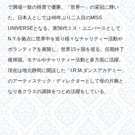
で満場一致の得票で優勝。「世界一」の栄冠に輝い
た。日本人としては48年ぶり二人目のMISS
UNIVERSEとなる。第56代ミス・ユニバースとして
N.Y.を拠点に世界中を巡り様々なチャリティー活動や
ボランティアを展開し、世界15ヶ国を巡る。任期終了
後帰国。モデルやチャリティー活動と多方面に活躍。
現在は地元静岡に開設した「I.R.M.ダンスアカデミー」
のアーティステック・ディレクターとして母の片腕と
なり各クラスの講師をつとめ活躍をしている。