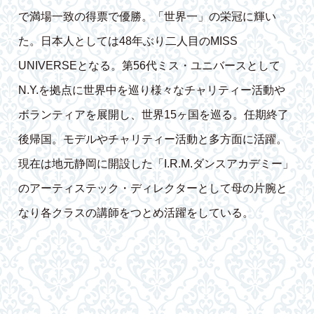
で満場一致の得票で優勝。「世界一」の栄冠に輝い
た。日本人としては48年ぶり二人目のMISS
UNIVERSEとなる。第56代ミス・ユニバースとして
N.Y.を拠点に世界中を巡り様々なチャリティー活動や
ボランティアを展開し、世界15ヶ国を巡る。任期終了
後帰国。モデルやチャリティー活動と多方面に活躍。
現在は地元静岡に開設した「I.R.M.ダンスアカデミー」
のアーティステック・ディレクターとして母の片腕と
なり各クラスの講師をつとめ活躍をしている。