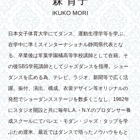
森 育子
IKUKO MORI
日本女子体育大学にてダンス、運動生理学等を学ぶ。
在学中に準ミスインターナショナル静岡県代表とな
る。卒業後は常葉学園橘高等学校講師として在籍。そ
の後SBS学苑講師としてジャズダンスを指導。ショー
ダンスを広める為、テレビ、ラジオ、新聞等で広く活
躍。振付、演出、構成、衣裳デザイン等オリジナルの
発想でショーダンスステージを数多くこなし、1982年
にスタジオ開設と共に毎年L.A.・N.Y.のプロダンサー養
成スクールにてバレエ・モダン・ジャズ・タップを学
ぶため渡米。最近ではダンスで培ったノウハウをもと